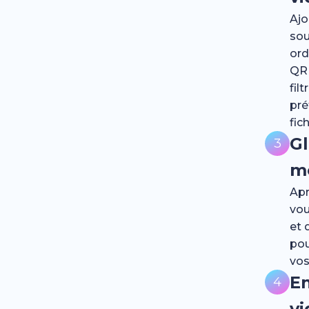
Ajo
sou
ord
QR 
fil
pré
fich
Gl
3
m
Apr
vou
et 
pou
vos
En
4
v