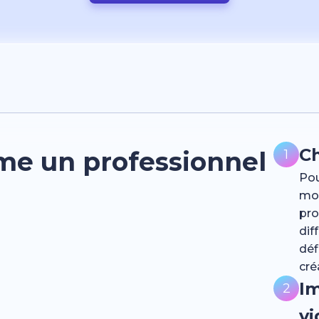
C
me un professionnel
1
Pou
mod
pro
dif
déf
cré
I
2
vi