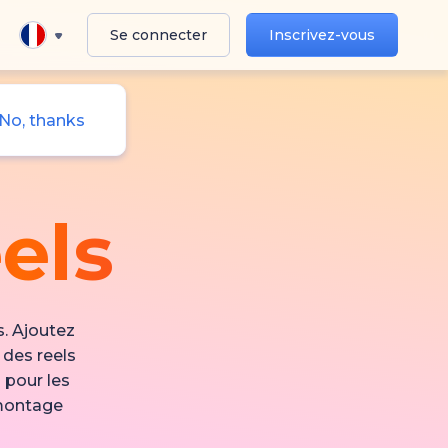
Se connecter
Inscrivez-vous
No, thanks
els
s. Ajoutez
 des reels
 pour les
 montage