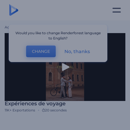
Accueil
Modèles
Expériences De Voyage
Would you like to change Renderforest language
to English?
No, thanks
CHANGE
Expériences de voyage
11K+
Exportations
20 secondes