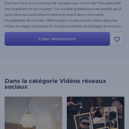
Donnez vie à vos souvenirs de voyage avec notre réel "Récapitulatif
des Expériences de Voyage". Ce modèle préfabriqué est parfait pour
tous ceux qui souhaitent mettre en avant leurs moments
inoubliables de l'année. Téléchargez vos photos et vidéos dans les
mises en page, choisissez la musique parfaite et partagez le tout sur
vos plateformes sociales afin d'engager et d'augmenter votre
audience. Créez dès maintenant et faites participer vos followers à
Créer Maintenant
votre voyage en 2024 !
Dans la catégorie
Vidéos réseaux
sociaux