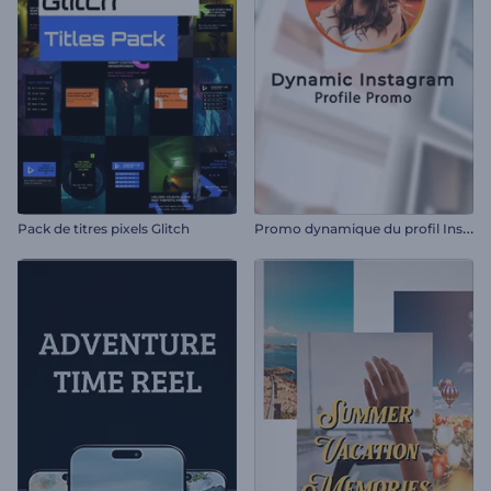
P
romo dynamique du profil Instagram
Pack de titres pixels Glitch