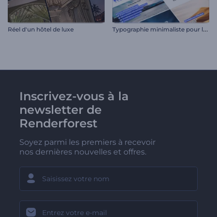
T
ypographie minimaliste pour les réseaux sociaux
Réel d'un hôtel de luxe
Inscrivez-vous à la
newsletter de
Renderforest
Soyez parmi les premiers à recevoir
nos dernières nouvelles et offres.