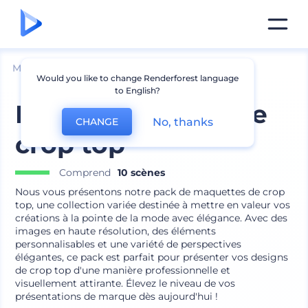
Mockups
Vêtements
Mockup de t-shirt
Would you like to change Renderforest language
to English?
Kit de maquette de
No, thanks
CHANGE
crop top
Comprend
10 scènes
Nous vous présentons notre pack de maquettes de crop
top, une collection variée destinée à mettre en valeur vos
créations à la pointe de la mode avec élégance. Avec des
images en haute résolution, des éléments
personnalisables et une variété de perspectives
élégantes, ce pack est parfait pour présenter vos designs
de crop top d'une manière professionnelle et
visuellement attirante. Élevez le niveau de vos
présentations de marque dès aujourd'hui !