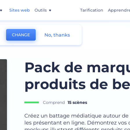
Sites web
Outils
Tarification
Apprendr
No, thanks
CHANGE
e
Pack de marqu
produits de b
Comprend
15 scènes
Créez un battage médiatique autour de
les présentant en ligne. Démontrez vos
mockups illustrant différents produits c