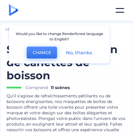
Mockups
Emballage
Maquette de canette
Would you like to change Renderforest language
to English?
Set de présentation
No, thanks
CHANGE
de canettes de
boisson
Comprend
11 scènes
Qu'il s'agisse de rafraîchissements pétillants ou de
boissons énergisantes, nos maquettes de boîtes de
boisson offrent une toile vivante pour présenter votre
marque et votre design sur des boîtes élégantes et
photoréalistes. Plongez votre public dans l'univers de vos
produits, en soulignant leur attrait et leur qualité. Faites
ressortir vos boissons et offrez une expérience visuelle