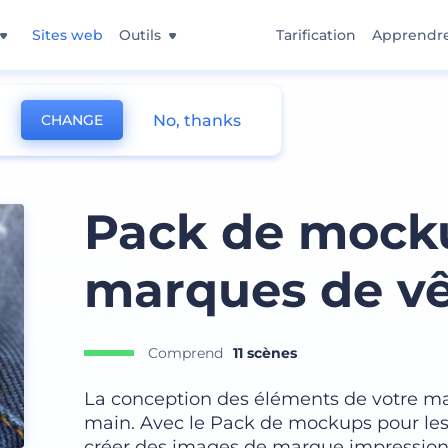
Sites web
Outils
Tarification
Apprendr
No, thanks
CHANGE
ts de marque
Pack de mocku
marques de v
Comprend
11 scènes
La conception des éléments de votre ma
main. Avec le Pack de mockups pour le
créer des images de marque impressionn