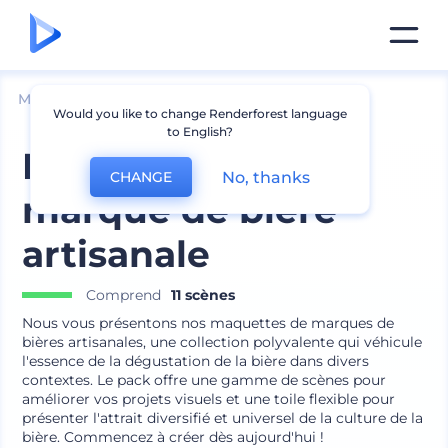
Mockups
Produits
Mockup en Verre
Would you like to change Renderforest language
to English?
Maquettes de
No, thanks
CHANGE
marque de bière
artisanale
Comprend
11 scènes
Nous vous présentons nos maquettes de marques de
bières artisanales, une collection polyvalente qui véhicule
l'essence de la dégustation de la bière dans divers
contextes. Le pack offre une gamme de scènes pour
améliorer vos projets visuels et une toile flexible pour
présenter l'attrait diversifié et universel de la culture de la
bière. Commencez à créer dès aujourd'hui !