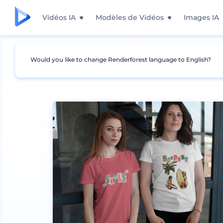
Vidéos IA
Modèles de Vidéos
Images IA
Would you like to change Renderforest language to English?
Mockups
Vêtements
Mockup de t-shirt