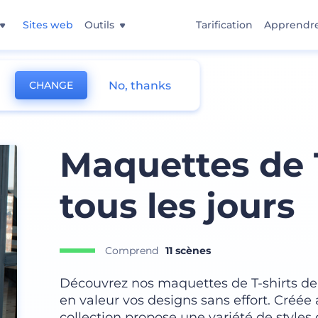
Sites web
Outils
Tarification
Apprendr
No, thanks
CHANGE
Maquettes de T
tous les jours
Comprend
11 scènes
Découvrez nos maquettes de T-shirts de t
en valeur vos designs sans effort. Créée
collection propose une variété de styles 