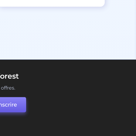
orest
offres.
nscrire