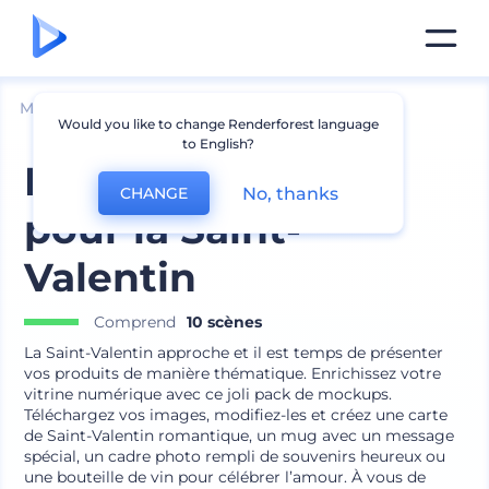
Mockups
Appareils
Mockup iPhone
Would you like to change Renderforest language
to English?
Pack de mockups
No, thanks
CHANGE
pour la Saint-
Valentin
Comprend
10 scènes
La Saint-Valentin approche et il est temps de présenter
vos produits de manière thématique. Enrichissez votre
vitrine numérique avec ce joli pack de mockups.
Téléchargez vos images, modifiez-les et créez une carte
de Saint-Valentin romantique, un mug avec un message
spécial, un cadre photo rempli de souvenirs heureux ou
une bouteille de vin pour célébrer l’amour. À vous de