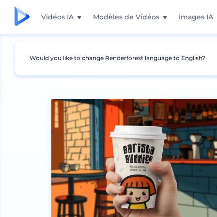
Vidéos IA
Modèles de Vidéos
Images IA
Would you like to change Renderforest language to English?
Mockups
Emballage
Maquette de sac de caf