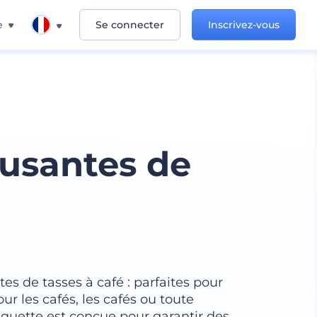
e
Se connecter
Inscrivez-vous
usantes de
 de tasses à café : parfaites pour
r les cafés, les cafés ou toute
quette est conçue pour garantir des