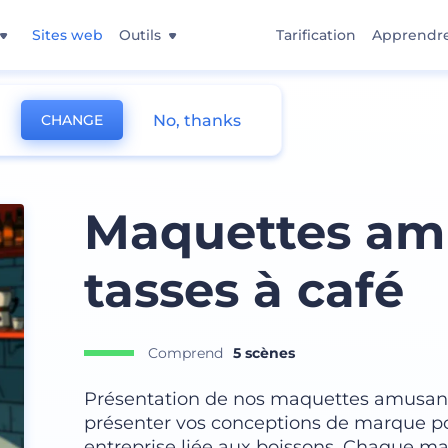
Sites web
Outils
Tarification
Apprendr
No, thanks
CHANGE
é et de thé
Maquettes am
tasses à café
Comprend
5 scènes
Présentation de nos maquettes amusantes
présenter vos conceptions de marque pou
entreprise liée aux boissons. Chaque ma