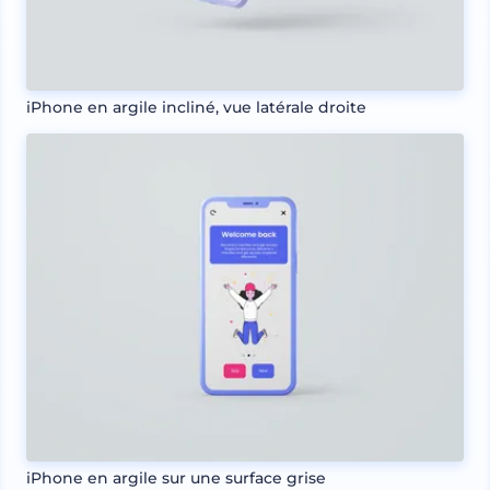
iPhone en argile incliné, vue latérale droite
iPhone en argile sur une surface grise