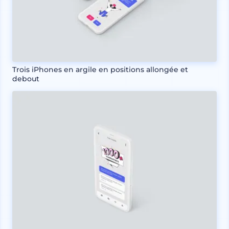
Trois iPhones en argile en positions allongée et
debout