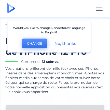
Mockups
Appareils
Mockup iPhone
Would you like to change Renderforest language
to English?
Mockups en argile
No, thanks
CHANGE
de l'iPhone 12 Pro
Comprend
12 scènes
Vos créations brilleront de mille feux avec ces iPhones
insérés dans des arrière-plans monochromes. Ajoutez vos
fichiers média aux écrans de votre choix et suivez notre
éditeur qui se charge du reste. Faites la promotion de
votre nouvelle application ou présentez vos œuvres d'art
- le choix vous appartient !