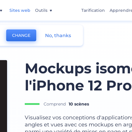
Sites web
Outils
Tarification
Apprendr
No, thanks
CHANGE
Mockups isomé
l'iPhone 12 Pro
Comprend
10 scènes
Visualisez vos conceptions d'application
angles et vues avec ces mockups en argil
parmi une variété de mises en page et pe