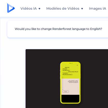
Vidéos IA
Modèles de Vidéos
Images IA
Would you like to change Renderforest language to English?
Mockups
Appareils
Mockup iPhone