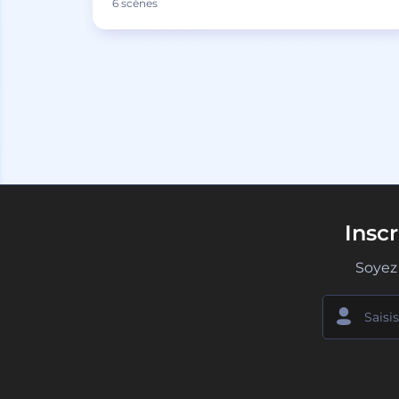
6 scènes
Insc
Soyez 