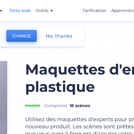
Sites web
Outils
Tarification
Apprendr
No, thanks
CHANGE
Maquettes d'e
plastique
Comprend
16 scènes
Utilisez des maquettes d'experts pour p
nouveau produit. Les scènes sont prêtes
que vous avez à faire est d'ajouter votre 