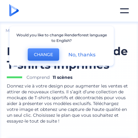
Mockups
Vêtements
Mockup de t-shirt
Would you like to change Renderforest language
to English?
Pack de mockups de
No, thanks
CHANGE
T-shirts imprimés
Comprend
11 scènes
Donnez vie à votre design pour augmenter les ventes et
attirer de nouveaux clients. Il s’agit d’une collection de
mockups de T-shirts sportifs et décontractés pour vous
aider à présenter vos modèles exclusifs. Téléchargez
votre image et obtenez une capture de haute qualité en
un seul clic. Choisissez le plan que vous souhaitez et
essayez-le tout de suite !