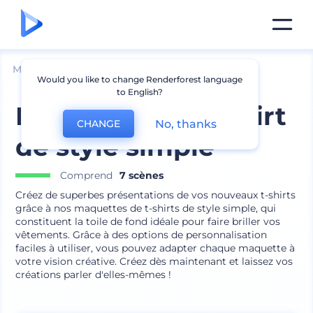
Mockups
Vêtements
Mockup de t-shirt
Would you like to change Renderforest language
to English?
Maquettes de t-shirt
No, thanks
CHANGE
de style simple
Comprend
7 scènes
Créez de superbes présentations de vos nouveaux t-shirts
grâce à nos maquettes de t-shirts de style simple, qui
constituent la toile de fond idéale pour faire briller vos
vêtements. Grâce à des options de personnalisation
faciles à utiliser, vous pouvez adapter chaque maquette à
votre vision créative. Créez dès maintenant et laissez vos
créations parler d'elles-mêmes !