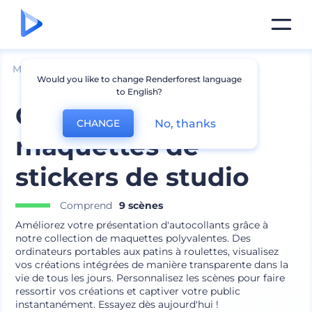
Mockups
Impréssion
Mockup d՛autocollant
Would you like to change Renderforest language
to English?
Collection de
No, thanks
CHANGE
maquettes de
stickers de studio
Comprend
9 scènes
Améliorez votre présentation d'autocollants grâce à
notre collection de maquettes polyvalentes. Des
ordinateurs portables aux patins à roulettes, visualisez
vos créations intégrées de manière transparente dans la
vie de tous les jours. Personnalisez les scènes pour faire
ressortir vos créations et captiver votre public
instantanément. Essayez dès aujourd'hui !