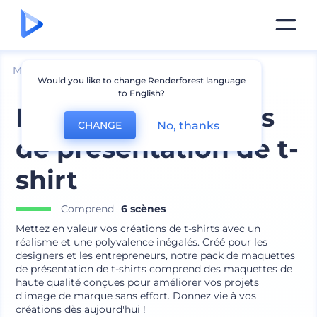
Mockups
Vêtements
Mockup de t-shirt
Would you like to change Renderforest language
to English?
Pack de maquettes
No, thanks
CHANGE
de présentation de t-
shirt
Comprend
6 scènes
Mettez en valeur vos créations de t-shirts avec un
réalisme et une polyvalence inégalés. Créé pour les
designers et les entrepreneurs, notre pack de maquettes
de présentation de t-shirts comprend des maquettes de
haute qualité conçues pour améliorer vos projets
d'image de marque sans effort. Donnez vie à vos
créations dès aujourd'hui !