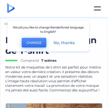
Mockups
Vêtements
Mockup de t-shirt
Would you like to change Renderforest language
to English?
Maquette de design
No, thanks
CHANGE
de T-shirt
Comprend
7 scènes
Notre kit de maquettes de t-shirt est parfait pour mettre
en valeur votre dernière création. Il présente des décors
modernes avec un aspect et une sensation réalistes.
L'image haute résolution vous permet d'afficher
clairement votre travail. La promotion de votre marque
n'a jamais été aussi facile. Commencez dès aujourd'hui !