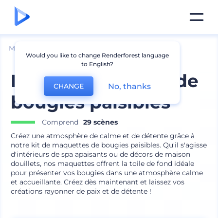
Mockups
Emballage
Maquette de bouteille
Would you like to change Renderforest language
to English?
Kit de maquettes de
No, thanks
CHANGE
bougies paisibles
Comprend
29 scènes
Créez une atmosphère de calme et de détente grâce à
notre kit de maquettes de bougies paisibles. Qu'il s'agisse
d'intérieurs de spa apaisants ou de décors de maison
douillets, nos maquettes offrent la toile de fond idéale
pour présenter vos bougies dans une atmosphère calme
et accueillante. Créez dès maintenant et laissez vos
créations rayonner de paix et de détente !