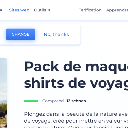
Sites web
Outils
Tarification
Apprendr
No, thanks
CHANGE
Pack de maque
shirts de voya
Comprend
12 scènes
Plongez dans la beauté de la nature ave
de voyage, créé pour mettre en valeur v
paysage naturel. Que vous lanciez une 