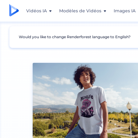
Vidéos IA
Modèles de Vidéos
Images IA
Would you like to change Renderforest language to English?
Mockups
Vêtements
Mockup de t-shirt