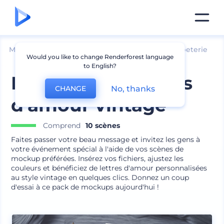
Mockups
Image de marque
Maquette de papeterie
Would you like to change Renderforest language
to English?
Mockups de lettres
No, thanks
CHANGE
d'amour vintage
Comprend
10 scènes
Faites passer votre beau message et invitez les gens à
votre événement spécial à l'aide de vos scènes de
mockup préférées. Insérez vos fichiers, ajustez les
couleurs et bénéficiez de lettres d'amour personnalisées
au style vintage en quelques clics. Donnez un coup
d'essai à ce pack de mockups aujourd'hui !