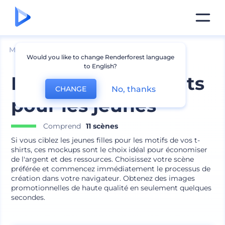
Mockups
Vêtements
Mockup de t-shirt
Would you like to change Renderforest language
to English?
Mockups de T-Shirts
No, thanks
CHANGE
pour les jeunes
Comprend
11 scènes
Si vous ciblez les jeunes filles pour les motifs de vos t-
shirts, ces mockups sont le choix idéal pour économiser
de l'argent et des ressources. Choisissez votre scène
préférée et commencez immédiatement le processus de
création dans votre navigateur. Obtenez des images
promotionnelles de haute qualité en seulement quelques
secondes.