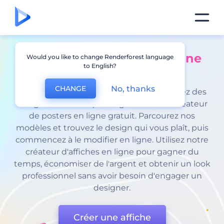
Créateur de posters en ligne
Would you like to change Renderforest language
to English?
gratuit
No, thanks
CHANGE
Rejoignez 20 millions d'utilisateurs et créez des
designs de haute qualité grâce à notre créateur
de posters en ligne gratuit. Parcourez nos
modèles et trouvez le design qui vous plaît, puis
commencez à le modifier en ligne. Utilisez notre
créateur d'affiches en ligne pour gagner du
temps, économiser de l'argent et obtenir un look
professionnel sans avoir besoin d'engager un
designer.
Créer une affiche