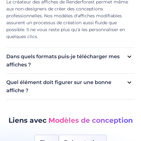
Le créateur des affiches de Renderforest permet même
aux non-designers de créer des conceptions
professionnelles. Nos modèles d'affiches modifiables
assurent un processus de création aussi fluide que
possible. Il ne vous reste plus qu'à les personnaliser en
quelques clics.
Dans quels formats puis-je télécharger mes
affiches ?
Actuellement, notre créateur d'affiches prend en charge
deux formats : PDF et JPG. Les utilisateurs gratuits
Quel élément doit figurer sur une bonne
peuvent télécharger leurs créations au format JPG de
affiche ?
qualité standard, tandis que les abonnés ont accès aux
Étant donné que la plupart des affiches sont créées à des
créations au format JPG de haute qualité et au format
fins promotionnelles, veillez à ce qu'elles contiennent des
PDF standard.
informations essentielles sur l'événement, le produit ou le
service dont vous faites la publicité. Pour attirer votre
Liens avec
Modèles de conception
public, utilisez des visuels et des polices qui se
distinguent.