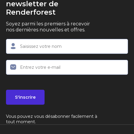
newsletter de
plateformes telles qu'Instagram ou TikTok. Le
Renderforest
Social Media Video Editor de Renderforest est
une excellente option, qui permet à votre
Soyez parmi les premiers à recevoir
contenu de se démarquer dans un fil d'actualité
nos dernières nouvelles et offres.
surchargé.
S'inscrire
Vous pouvez vous désabonner facilement à
tout moment.