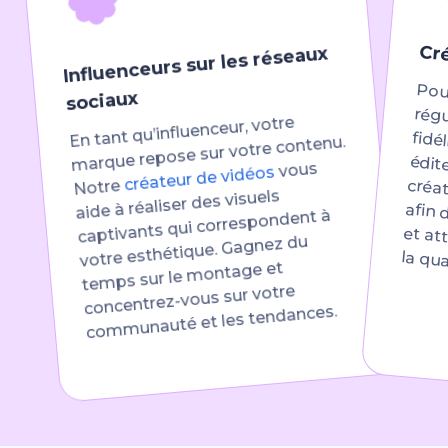
Cr
Influenceurs sur les réseaux
Pour le
fid
édi
sociaux
En tant qu’influenceur, votre
marque repose sur votre contenu.
vous
créateur de vidéos
Notre
aide à réaliser des visuels
captivants qui correspondent à
votre esthétique. Gagnez du
créatives adaptées à vos thèmes, afin de garder votre contenu frai
temps sur le montage et
concentrez-vous sur votre
communauté et les tendances.