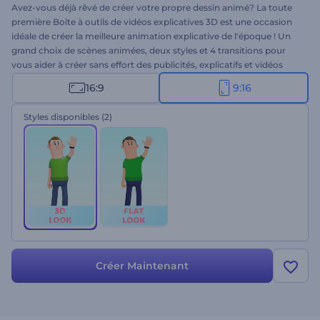
Avez-vous déjà rêvé de créer votre propre dessin animé? La toute
première Boîte à outils de vidéos explicatives 3D est une occasion
idéale de créer la meilleure animation explicative de l'époque ! Un
grand choix de scènes animées, deux styles et 4 transitions pour
vous aider à créer sans effort des publicités, explicatifs et vidéos
promotionnelles animés incroyables. Ne ratez pas cette occasion
16:9
9:16
exclusive de stimuler vos ventes et d'attirer plus de clients. Il suffit
de sélectionner les scènes que vous préférez, d'ajouter vos fichiers
Styles disponibles
(2)
multimédia et votre textes, et la meilleure vidéo d'animation 3D est
à vous. Essayez-le dès maintenant !
Créer Maintenant