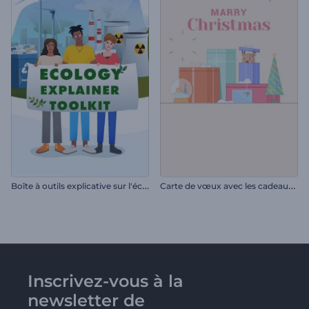
B
oîte à outils explicative sur l'écologie
C
arte de vœux avec les cadeaux de Noël
Inscrivez-vous à la
newsletter de