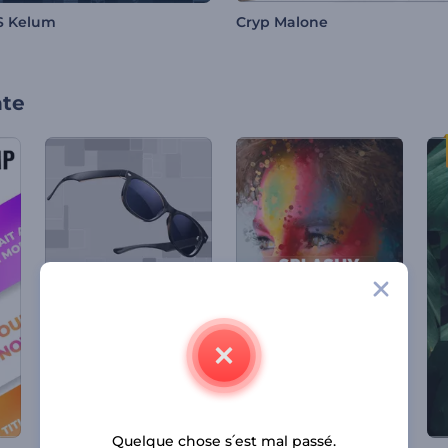
S Kelum
Cryp Malone
nte
Quelque chose s՛est mal passé.