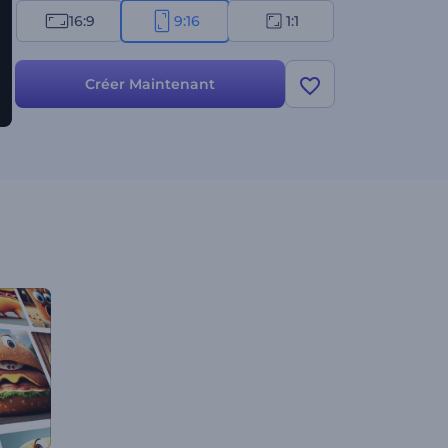
16:9
9:16
1:1
Créer Maintenant