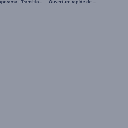
Diaporama - Transitions fragmentées
Ouverture rapide de la présentation