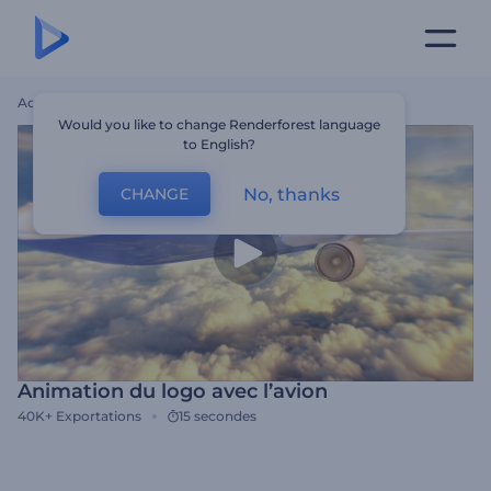
Accueil
Modèles
Animation Du Logo Avec L’avion
Would you like to change Renderforest language
to English?
No, thanks
CHANGE
Animation du logo avec l’avion
40K+
Exportations
15 secondes