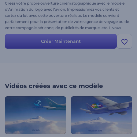
Créez votre propre ouverture cinématographique avec le modèle
d’Animation du logo avec l’avion. Impressionnez vos clients et
sortez du lot avec cette ouverture réaliste. Le modèle convient
parfaitement pour la présentation de votre agence de voyage ou de
votre compagnie aérienne, de publicités de marque, etc. Il vous
suffit de télécharger votre logo, de choisir votre propre marque de
couleur et nous nous chargerons du reste. Essayez dès maintenant
Créer Maintenant
!
Vidéos créées avec ce modèle