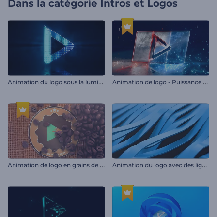
Dans la catégorie
Intros et Logos
A
nimation du logo sous la lumière LED
A
nimation de logo - Puissance de l'acier
A
nimation de logo en grains de café
A
nimation du logo avec des lignes ondulées