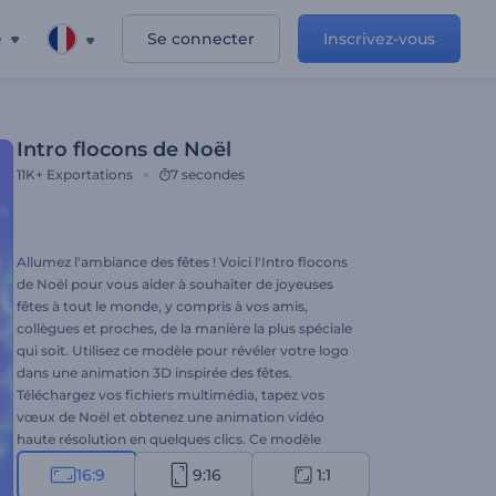
e
Se connecter
Inscrivez-vous
Intro flocons de Noël
11K+
Exportations
7 secondes
Allumez l'ambiance des fêtes ! Voici l'Intro flocons
de Noël pour vous aider à souhaiter de joyeuses
fêtes à tout le monde, y compris à vos amis,
collègues et proches, de la manière la plus spéciale
qui soit. Utilisez ce modèle pour révéler votre logo
dans une animation 3D inspirée des fêtes.
Téléchargez vos fichiers multimédia, tapez vos
vœux de Noël et obtenez une animation vidéo
haute résolution en quelques clics. Ce modèle
convient parfaitement aux introductions de
16:9
9:16
1:1
vacances, aux vœux vidéo, aux invitations au dîner