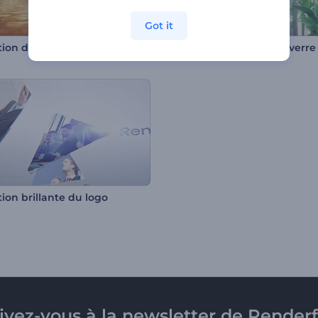
Got it
Animation de Logo Lever de Soleil Charmant
Intro avec panneau en verre
ion brillante du logo
rivez-vous à la newsletter de Renderf