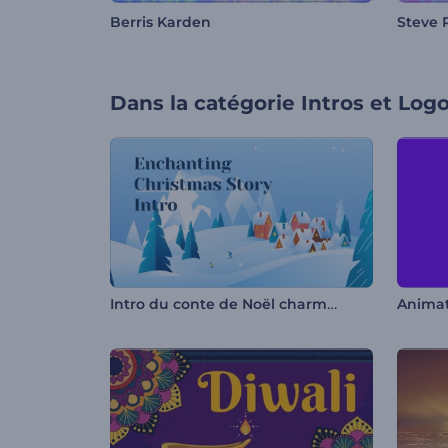
Berris Karden
Steve R
Dans la catégorie
Intros et Log
Intro du conte de Noël charmant