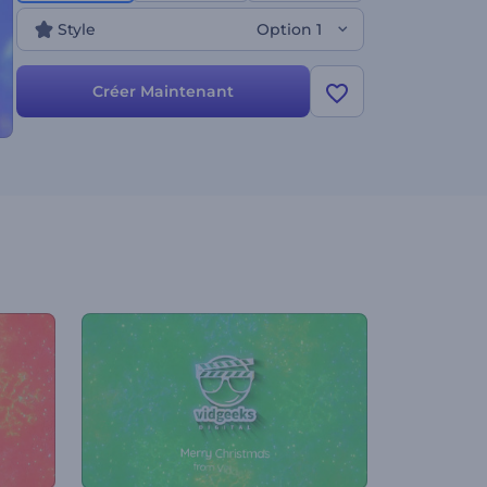
du Nouvel An et à bien d'autres projets. Essayez-le
Style
Option 1
maintenant !
Créer Maintenant