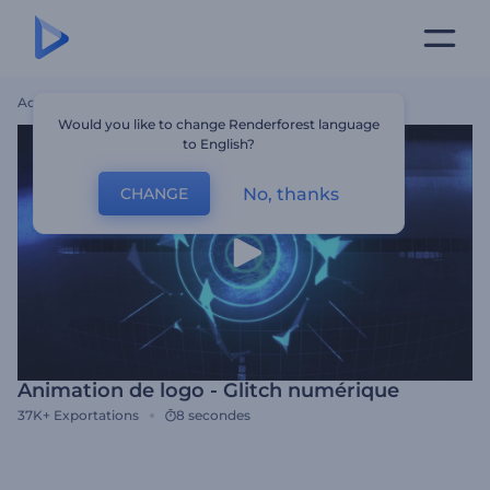
Accueil
Modèles
Animation De Logo - Glitch Numérique
Would you like to change Renderforest language
to English?
No, thanks
CHANGE
Animation de logo - Glitch numérique
37K+
Exportations
8 secondes