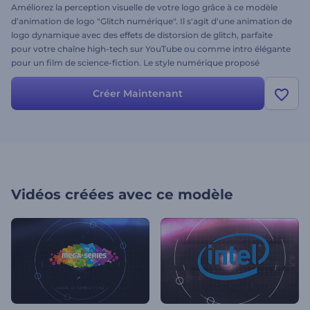
Améliorez la perception visuelle de votre logo grâce à ce modèle
d’animation de logo "Glitch numérique". Il s'agit d'une animation de
logo dynamique avec des effets de distorsion de glitch, parfaite
pour votre chaîne high-tech sur YouTube ou comme intro élégante
pour un film de science-fiction. Le style numérique proposé
donnera une touche de modernité à votre projet. Il suffit de
télécharger votre logo, de modifier votre texte dans la ligne de
Créer Maintenant
temps et de valider. Essayez dès aujourd'hui !
Vidéos créées avec ce modèle