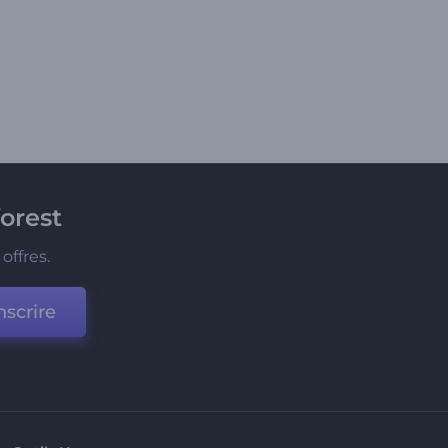
orest
offres.
nscrire