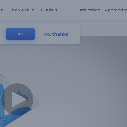
Sites web
Outils
Tarification
Apprendr
uide
No, thanks
CHANGE