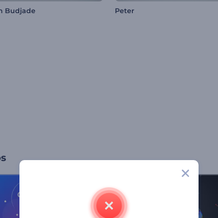
h Budjade
Peter
os