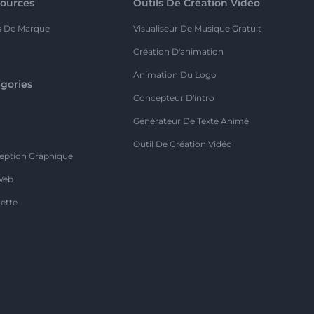
ources
Outils De Création Vidéo
s De Marque
Visualiseur De Musique Gratuit
Création D'animation
Animation Du Logo
gories
Concepteur D'intro
o
Générateur De Texte Animé
Outil De Création Vidéo
eption Graphique
Web
ette