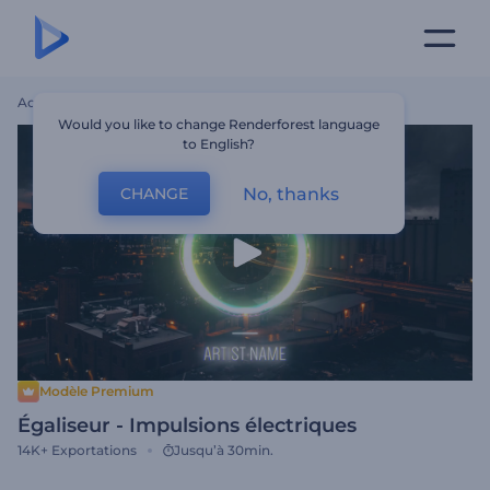
Accueil
Modèles
Égaliseur - Impulsions Électriques
Would you like to change Renderforest language
to English?
No, thanks
CHANGE
Modèle Premium
Égaliseur - Impulsions électriques
14K+
Exportations
Jusqu’à 30min.