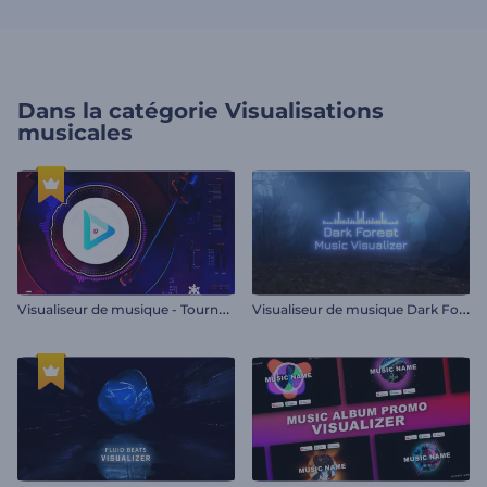
Dans la catégorie
Visualisations
musicales
V
isualiseur de musique - Tourne-disque
V
isualiseur de musique Dark Forest