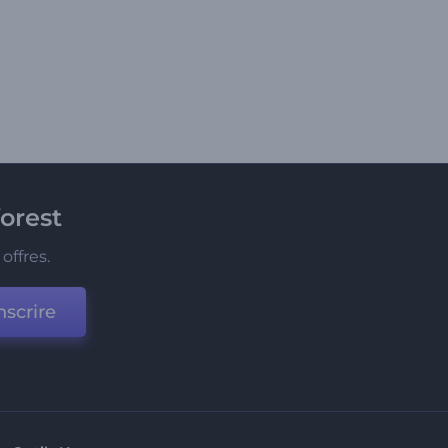
orest
offres.
nscrire