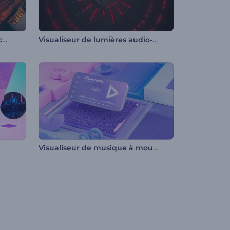
Visualiseur musical pour les chaînes YouTube
Visualiseur de lumières audio-réactives
Visualiseur de musique à mouvement cinétique
m