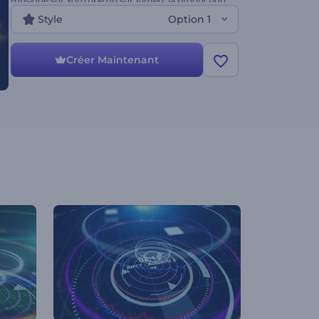
musique sur YouTube ou sur Vimeo, la production
musicale, la réaction audio ou la visualisation, la
Style
Option 1
promotion d'émissions de télévision et plein
d'autres projets.
Créer Maintenant