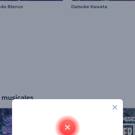
do Blanco
Daisuke Kawata
s musicales