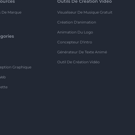
ources
Outils De Création Vidéo
s De Marque
Visualiseur De Musique Gratuit
Création D'animation
Animation Du Logo
gories
Concepteur D'intro
o
Générateur De Texte Animé
Outil De Création Vidéo
eption Graphique
Web
ette