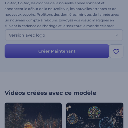
Tic-tac, tic-tac, les cloches de la nouvelle année sonnent et
annoncent le début de la nouvelle vie, les nouvelles attentes et de
nouveaux espoirs. Profitons des dernières minutes de l'année avec
un nouveau compte à rebours. Envoyez vos vœux magiques en
suivant la cadence de l'horloge et laissez tout le monde célébrer
cette fête fascinante avec vous. Utilisez ce modèle pour créer une
Version avec logo
parfaite promotion du Nouvel An, un teaser impressionnant, une
bande-annonce pour la fête du Nouvel An, des vœux de société, et
bien plus. Tchin !
Créer Maintenant
Vidéos créées avec ce modèle