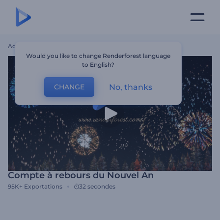
Accueil
Modèles
Compte À Rebours Du Nouvel An
Would you like to change Renderforest language
to English?
No, thanks
CHANGE
Compte à rebours du Nouvel An
95K+
Exportations
32 secondes