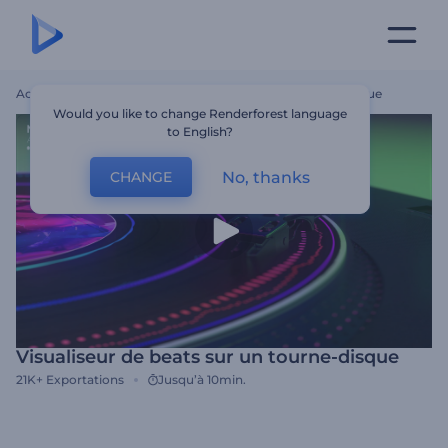
Accueil
Modèles
Visualiseur De Beats Sur Un Tourne-Disque
Would you like to change Renderforest language
to English?
No, thanks
CHANGE
Visualiseur de beats sur un tourne-disque
21K+
Exportations
Jusqu’à 10min.