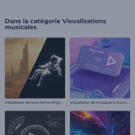
Dans la catégorie
Visualisations
musicales
V
isualiseur de sons échos énigmatiques
V
isualiseur de musique à mouvement cinétique