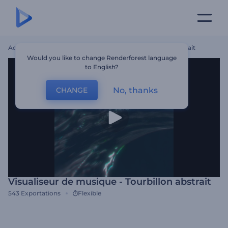
Accueil
Modèles
Visualiseur De Musique - Tourbillon Abstrait
Would you like to change Renderforest language
to English?
No, thanks
CHANGE
Visualiseur de musique - Tourbillon abstrait
543
Exportations
Flexible