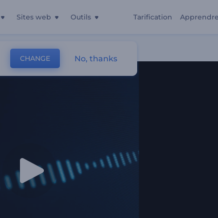
Sites web
Outils
Tarification
Apprendr
No, thanks
CHANGE