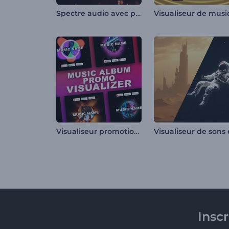
Spectre audio avec particules scintillantes
Visualiseur promotion album de musique
Insc