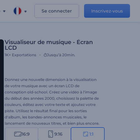
e
Se connecter
Inscrivez-vous
Visualiseur de musique - Écran
LCD
1K+
Exportations
Jusqu’à 20min.
Donnez une nouvelle dimension à la visualisation
de votre musique avec un écran LCD de
conception old-school. Créez une vidéo à l'image
du début des années 2000, choisissez la palette de
couleurs, éditez avec votre texte et ajoutez votre
piste. Utilisez le résultat final pour les sorties
d'album, les bandes-annonces musicales, le
lancement de nouveaux titres, et bien plus encore.
Essayez gratuitement dès aujourd'hui !
16:9
9:16
1:1