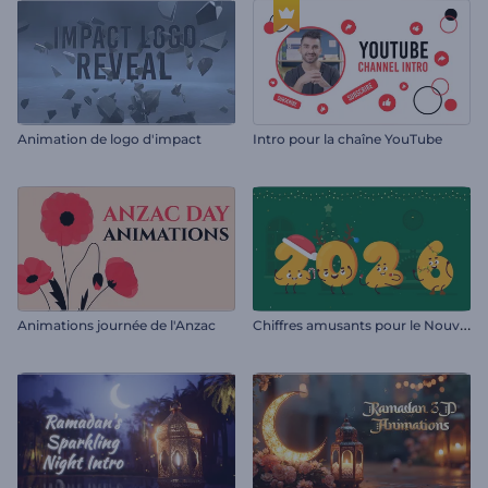
Animation de logo d'impact
Intro pour la chaîne YouTube
C
hiffres amusants pour le Nouvel An
Animations journée de l'Anzac