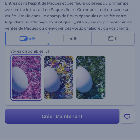
Entrez dans l'esprit de Pâques et des fleurs colorées du printemps
avec notre Intro œuf de Pâques fleuri. Ce modèle met en scène un
œuf qui roule dans un champ de fleurs épanouies et révèle votre
logo dans un affichage hypnotique. Qu'il s'agisse de promouvoir les
ventes de Pâques ou d'envoyer des vœux chaleureux à vos clients,
ce modèle est parfait pour attirer l'attention des spectateurs.
16:9
9:16
1:1
Téléchargez votre logo, écrivez vos messages de vacances,
choisissez parmi 3 styles et ajoutez une musique de fond pour la
Styles disponibles
(3)
touche finale. Créez dès maintenant et laissez votre logo s'épanouir
dans la beauté de la nature !
Créer Maintenant