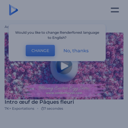
Accueil
Modèles
Intro Œuf De Pâques Fleuri
Would you like to change Renderforest language
to English?
No, thanks
CHANGE
Intro œuf de Pâques fleuri
7K+
Exportations
7 secondes