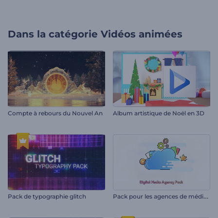
Dans la catégorie
Vidéos animées
Compte à rebours du Nouvel An
Album artistique de Noël en 3D
P
ack pour les agences de médias numériques
Pack de typographie glitch