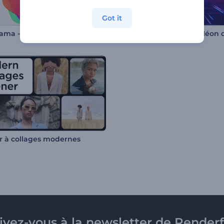
Got it
Diaporama - Formes dynamiques
 à collages modernes
rivez-vous à la newsletter de Renderf