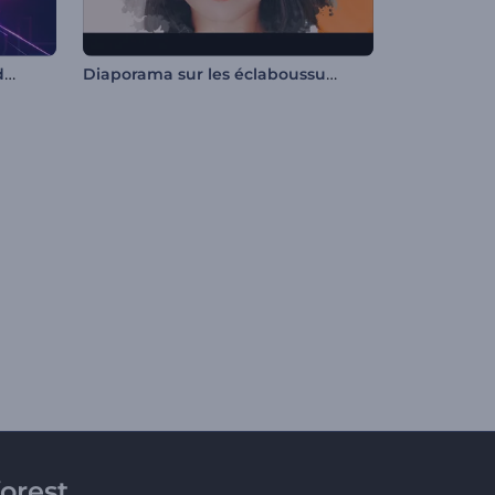
Pack typographique - Néon des années 80
Diaporama sur les éclaboussures d'encre
orest