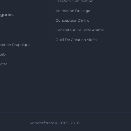
Création D'animation
Animation Du Logo
gories
Concepteur D'intro
o
Générateur De Texte Animé
Outil De Création Vidéo
eption Graphique
Web
ette
Renderforest © 2013 - 2026