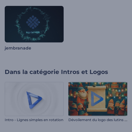
jembranade
Dans la catégorie
Intros et Logos
D
évoilement du logo des lutins du Père Noël
Intro - Lignes simples en rotation