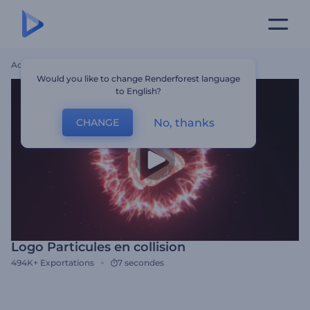
Accueil
Modèles
Logo Particules En Collision
Would you like to change Renderforest language
to English?
No, thanks
CHANGE
Logo Particules en collision
494K+
Exportations
7 secondes