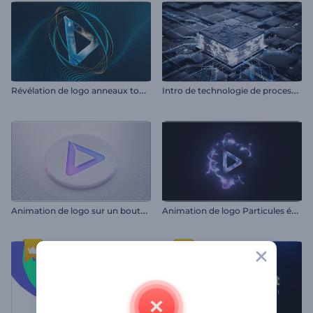
R
évélation de logo anneaux tournoyants
I
ntro de technologie de processeurs
A
nimation de logo sur un bouton
A
nimation de logo Particules émergentes