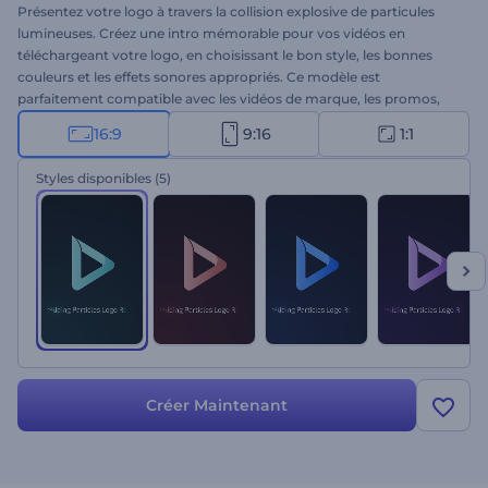
Présentez votre logo à travers la collision explosive de particules
lumineuses. Créez une intro mémorable pour vos vidéos en
téléchargeant votre logo, en choisissant le bon style, les bonnes
couleurs et les effets sonores appropriés. Ce modèle est
parfaitement compatible avec les vidéos de marque, les promos,
les chaînes YouTube technologiques et scientifiques, et bien plus
16:9
9:16
1:1
encore. Essayez le logo Particules en collision dès aujourd'hui !
Styles disponibles
(5)
Créer Maintenant