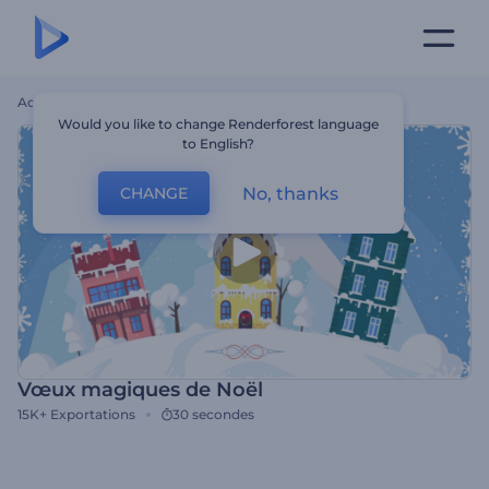
Accueil
Modèles
Vœux Magiques De Noël
Would you like to change Renderforest language
to English?
No, thanks
CHANGE
Vœux magiques de Noël
15K+
Exportations
30 secondes