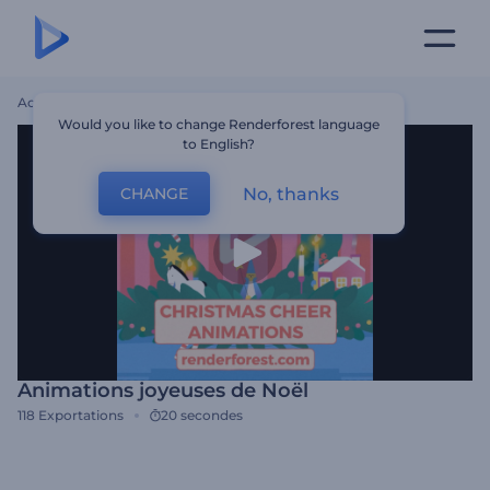
Accueil
Modèles
Animations Joyeuses De Noël
Would you like to change Renderforest language
to English?
No, thanks
CHANGE
Animations joyeuses de Noël
118
Exportations
20 secondes