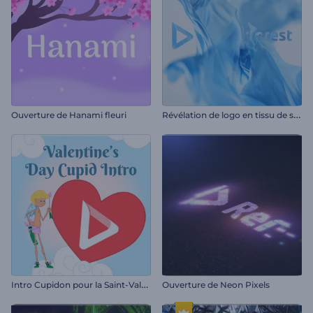
R
évélation de logo en tissu de soie
Ouverture de Hanami fleuri
I
ntro Cupidon pour la Saint-Valentin
Ouverture de Neon Pixels