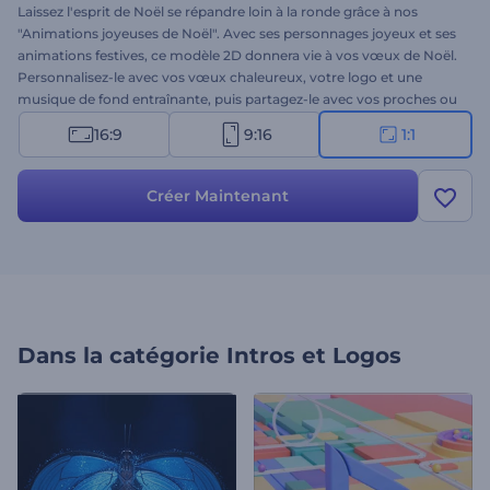
Laissez l'esprit de Noël se répandre loin à la ronde grâce à nos
"Animations joyeuses de Noël". Avec ses personnages joyeux et ses
animations festives, ce modèle 2D donnera vie à vos vœux de Noël.
Personnalisez-le avec vos vœux chaleureux, votre logo et une
musique de fond entraînante, puis partagez-le avec vos proches ou
sur les réseaux sociaux. Il est parfait pour les vidéos de vœux, les
16:9
9:16
1:1
invitations à des événements, les promotions saisonnières et
d'autres projets sur le thème de Noël. Créez dès maintenant et
répandez la joie !
Créer Maintenant
Dans la catégorie
Intros et Logos