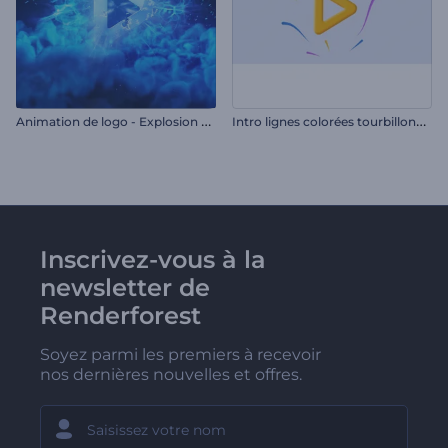
A
nimation de logo - Explosion hyperspatiale
I
ntro lignes colorées tourbillonnantes
Inscrivez-vous à la
newsletter de
Renderforest
Soyez parmi les premiers à recevoir
nos dernières nouvelles et offres.