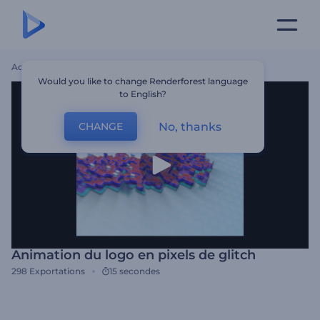
Accueil
Modèles
Animation Du Logo En Pixels De Glitch
Would you like to change Renderforest language
to English?
No, thanks
CHANGE
Animation du logo en pixels de glitch
298
Exportations
15 secondes