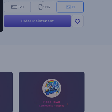
obtenir une animation vidéo professionnelle.
16:9
9:16
1:1
Parfaitement adapté aux entreprises de l'industrie
du divertissement, aux restaurants, aux marques
de vêtements pour enfants, et bien plus encore.
Créer Maintenant
Essaie-le maintenant !