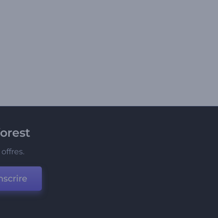
orest
offres.
nscrire