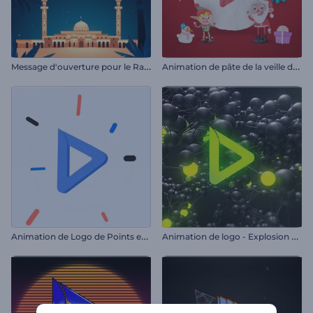
M
essage d'ouverture pour le Ramadan
A
nimation de pâte de la veille de Noël
A
nimation de Logo de Points en Mouvement
A
nimation de logo - Explosion moléculaire