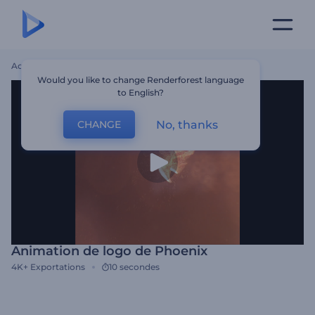
Accueil
Modèles
Animation De Logo De Phoenix
Would you like to change Renderforest language
to English?
No, thanks
CHANGE
Animation de logo de Phoenix
4K+
Exportations
10 secondes