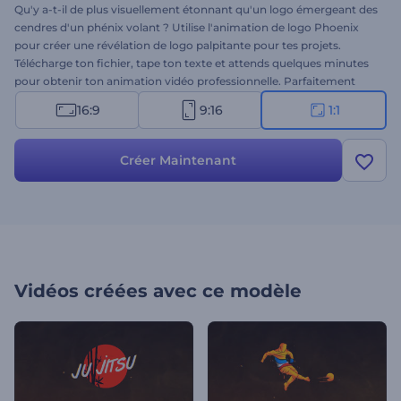
Qu'y a-t-il de plus visuellement étonnant qu'un logo émergeant des
cendres d'un phénix volant ? Utilise l'animation de logo Phoenix
pour créer une révélation de logo palpitante pour tes projets.
Télécharge ton fichier, tape ton texte et attends quelques minutes
pour obtenir ton animation vidéo professionnelle. Parfaitement
adaptée aux publicités télévisées, aux présentations d'entreprises,
16:9
9:16
1:1
aux intros de chaînes, aux ouvertures de présentations et à de
nombreuses autres utilisations. Découvre la joie d'avoir une image
de marque forte pour tous tes projets grâce à cette animation
Créer Maintenant
étonnante. Essaie-la maintenant !
Vidéos créées avec ce modèle