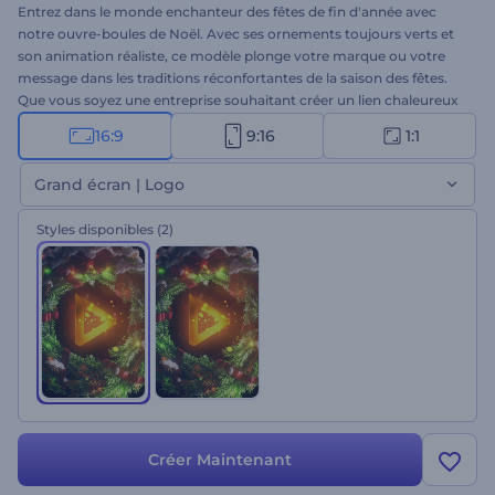
Entrez dans le monde enchanteur des fêtes de fin d'année avec
notre ouvre-boules de Noël. Avec ses ornements toujours verts et
son animation réaliste, ce modèle plonge votre marque ou votre
message dans les traditions réconfortantes de la saison des fêtes.
Que vous soyez une entreprise souhaitant créer un lien chaleureux
et mémorable avec votre public ou un particulier souhaitant
16:9
9:16
1:1
répandre la joie des fêtes, ce modèle est parfait pour célébrer la
saison avec style. Téléchargez votre logo, tapez votre message,
Grand écran | Logo
ajoutez une musique festive et obtenez une vidéo de vacances de
haute qualité en quelques minutes. Essayez maintenant !
Styles disponibles
(2)
Créer Maintenant