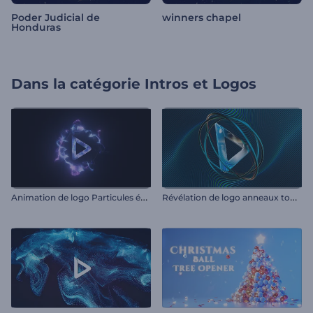
Poder Judicial de
winners chapel
Honduras
Dans la catégorie
Intros et Logos
A
nimation de logo Particules émergentes
R
évélation de logo anneaux tournoyants