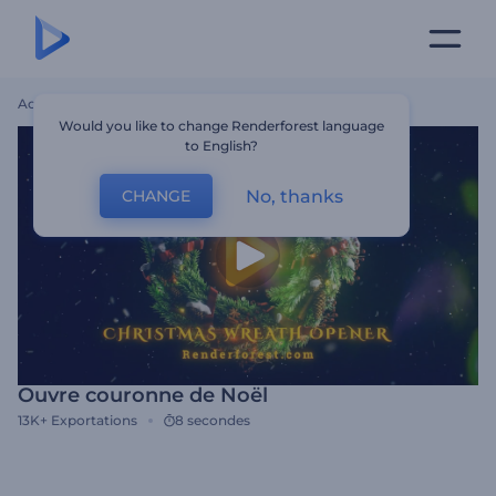
Accueil
Modèles
Ouvre Couronne De Noël
Would you like to change Renderforest language
to English?
No, thanks
CHANGE
Ouvre couronne de Noël
13K+
Exportations
8 secondes