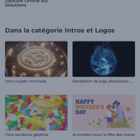
Upscale Online Biz
Solutions
Dans la catégorie
Intros et Logos
R
évélation de logo dissolution de glace
Intro crypto-monnaie
Intro bonbons gélatine
Animation pour la fête des mères