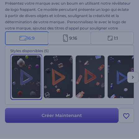
Présentez votre marque avec un boum en utilisant notre révélateur
de logo frappant. Ce modèle percutant présente un logo qui éclate
à partir de divers objets et icônes, soulignant la créativité et la
détermination de votre marque․ Personnalisez-le avec le logo de
votre marque, ajoutez des titres d'appel pour souligner votre
message, et choisissez parmi une variété de pistes musicales pour
16:9
9:16
1:1
créer l'atmosphère parfaite. Idéal pour les entreprises qui cherchent
à faire une première impression mémorable, ce modèle ne
Styles disponibles
(5)
manquera pas d'attirer l'attention et de laisser un impact durable
sur votre public. Créez dès maintenant !
Créer Maintenant