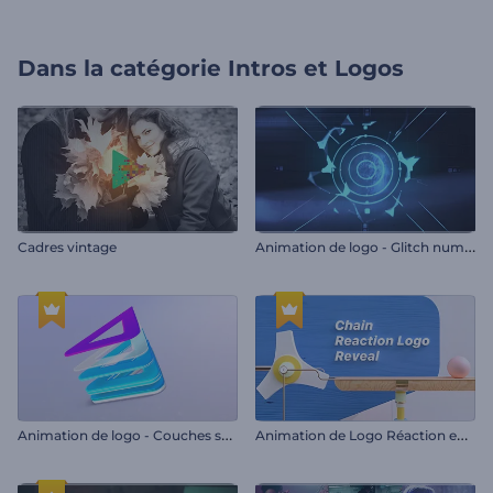
Dans la catégorie
Intros et Logos
A
nimation de logo - Glitch numérique
Cadres vintage
A
nimation de logo - Couches superposées
A
nimation de Logo Réaction en Chaîne