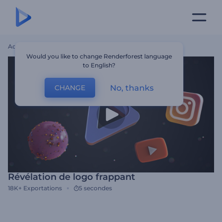
Accueil
Modèles
Révélation De Logo Frappant
Would you like to change Renderforest language
to English?
No, thanks
CHANGE
Révélation de logo frappant
18K+
Exportations
5 secondes