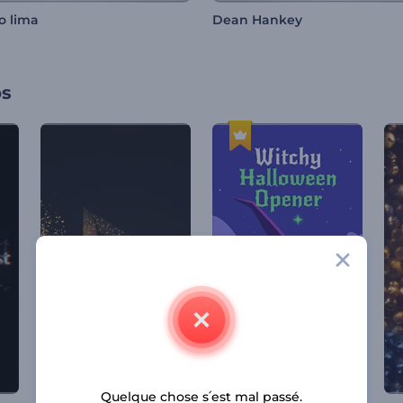
o lima
Dean Hankey
os
Quelque chose s՛est mal passé.