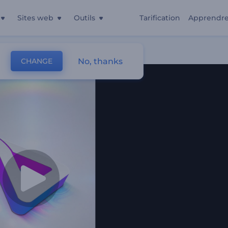
Sites web
Outils
Tarification
Apprendr
e
No, thanks
CHANGE