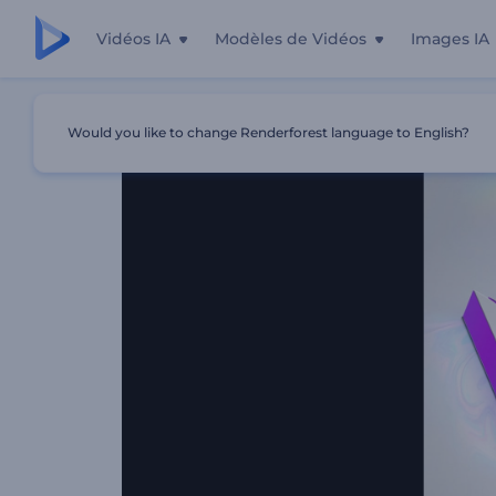
Vidéos IA
Modèles de Vidéos
Images IA
Accueil
Modèles
Animation De Logo Pure Et Iridescent
Would you like to change Renderforest language to English?